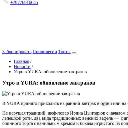
+79776916645
Забронировать
Привилегии
Торты
Главная
/
Новости
/
Утро в YURA: обновление завтраков
Утро в YURA: обновление завтраков
В YURA принято приходить на ранний завтрак в будни или на б
Не нарушая традиций, шеф-повар Ирина Цынтарюк с началом се
лепёшкой роти, два вида традиционных венских вафель — с яго
блинного торта с ванильным кремом и бокала игристого из по