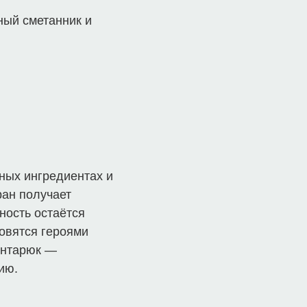
ный сметанник и
ных ингредиентах и
ран получает
ность остаётся
новятся героями
ынтарюк —
ию.