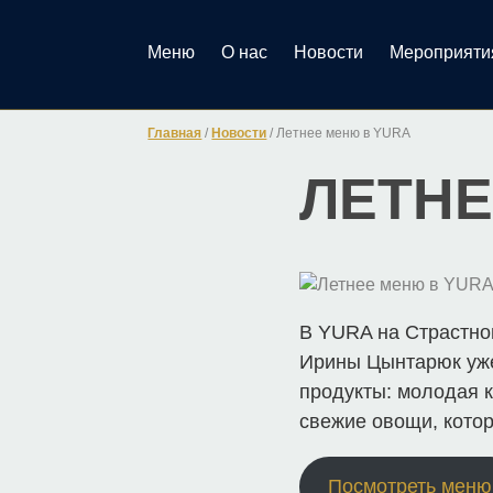
Меню
О нас
Новости
Мероприяти
Главная
/
Новости
/
Летнее меню в YURA
ЛЕТНЕ
В YURA на Страстно
Ирины Цынтарюк уже
продукты: молодая к
свежие овощи, кото
Посмотреть меню