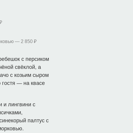
₽
рковью — 2 850 ₽
ребешок с персиком
чёной свёклой, а
пачо с козьим сыром
 гостя — на квасе
и и лингвини с
исичками,
синекорый палтус с
 морковью.