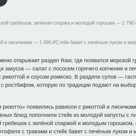
кой гребешок, зелёная спаржа и молодой горошек — 2 790 
й и лисичками — 1 690 ₽
Стейк бавет с печёным луком и мо
меню открывает раздел Raw, где появился морской г
и закусок — салат с лососем горячего копчения и пе
с рикоттой и соусом ромеско. В разделе супов — гас
 с ростбифом, которую по традиции подают на выбор
и ризотто» появились равиоли с рикоттой и лисичкам
вных блюд пополнили стейк из молодой капусты с л
й гребешок с зелёной спаржей и молодым горошком, 
ртофеля с травами и стейк бавет с печёным луком и