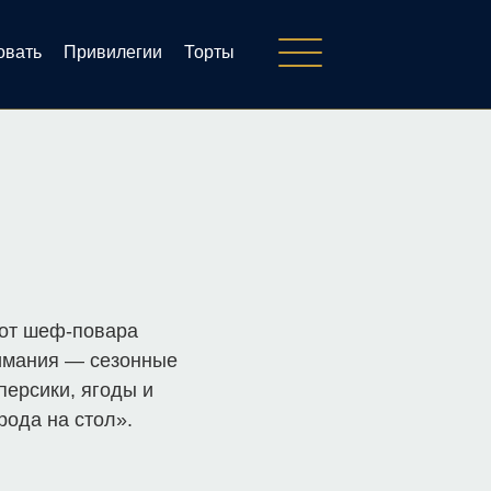
овать
Привилегии
Торты
 от шеф-повара
нимания — сезонные
персики, ягоды и
рода на стол».